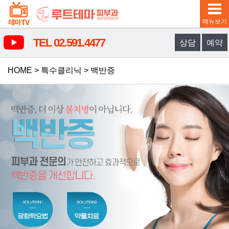
메뉴보기
TEL 02.591.4477
상담
예약
HOME
>
특수클리닉
>
백반증