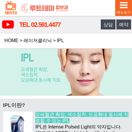
메뉴보기
TEL 02.591.4477
상담
예약
HOME
>
레이저클리닉
>
IPL
IPL이란?
모세혈관 확장, 색소침착, 모공확대 동시에 치
료할 수 있는 IPL
IPL은 Intense Pulsed Light의 약자입니다.